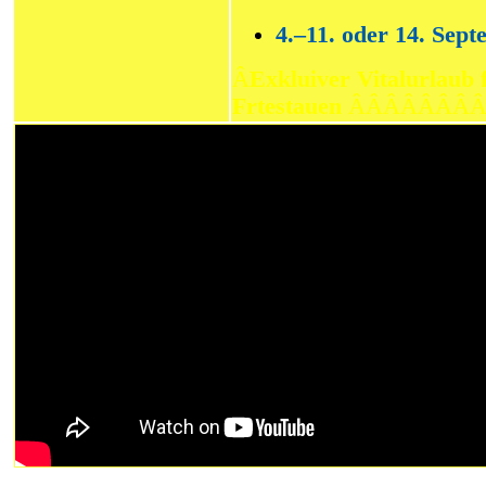
4.–11. oder 14. Sep
Â
Exkluiver Vitalurlaub 
Frtestauen
ÂÂÂÂÂÂÂ