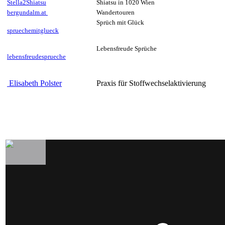
Stella2Shiatsu
Shiatsu in 1020 Wien
bergundalm.at
Wandertouren
Sprüch mit Glück
spruechemitglueck
Lebensfreude Sprüche
lebensfreudesprueche
Elisabeth Polster
Praxis für Stoffwechselaktivierung