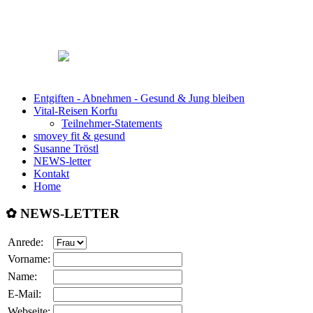
Entgiften - Abnehmen - Gesund & Jung bleiben
Vital-Reisen Korfu
Teilnehmer-Statements
smovey fit & gesund
Susanne Tröstl
NEWS-letter
Kontakt
Home
✿ NEWS-LETTER
Anrede:
Vorname:
Name:
E-Mail:
Webseite: